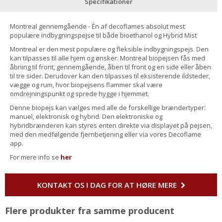
Specifikationer
Montreal gennemgående - Én af decoflames absolut mest
populære indbygningspejse til både bioethanol og Hybrid Mist
Montreal er den mest populære og fleksible indbygningspejs. Den
kan tilpasses til alle hjem og ønsker. Montreal biopejsen fås med
åbning til front, gennemgående, åben til front og en side eller åben
til tre sider. Derudover kan den tilpasses til eksisterende ildsteder,
vægge og rum, hvor biopejsens flammer skal være
omdrejningspunkt og sprede hygge i hjemmet.
Denne biopejs kan vælges med alle de forskellige brændertyper:
manuel, elektronisk og hybrid. Den elektroniske og
hybridbrænderen kan styres enten direkte via displayet på pejsen,
med den medfølgende fjernbetjening eller via vores Decoflame
app.
For mere info se
her
KONTAKT OS I DAG FOR AT HØRE MERE
Flere produkter fra samme producent