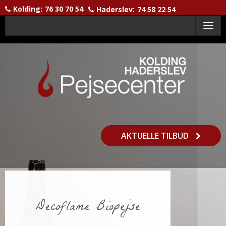
Kolding:
76 30 70 54
Haderslev:
74 58 22 54
Menu
AKTUELLE TILBUD
Decoflame Biopejse