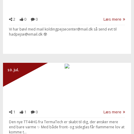
2
0
0
Læs mere
Vi har bøvl med mail koldingpejsecenter@mail.dk så send evt til
hadpejse@email.dk 🤓
10. jul.
1
1
0
Læs mere
Den nye TT44HG fra TermaTech er skabt til dig, der ønsker mere
end bare varme ✨ Med både front- og sideglas får flammerne lov at
komme t...