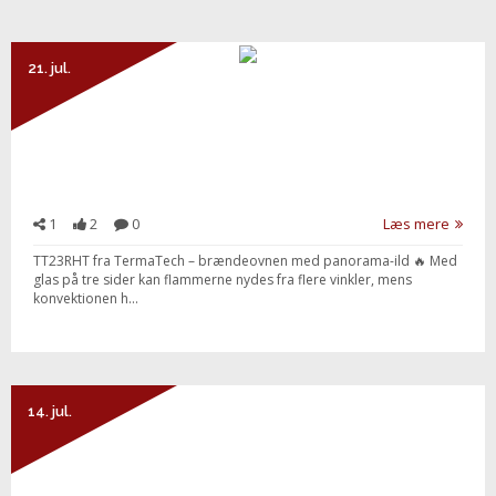
21. jul.
1
2
0
Læs mere
TT23RHT fra TermaTech – brændeovnen med panorama-ild 🔥 Med
glas på tre sider kan flammerne nydes fra flere vinkler, mens
konvektionen h...
Send besked
14. jul.