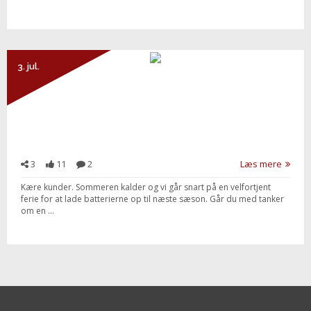
3. jul.
3
11
2
Læs mere
Kære kunder. Sommeren kalder og vi går snart på en velfortjent
ferie for at lade batterierne op til næste sæson. Går du med tanker
om en ...