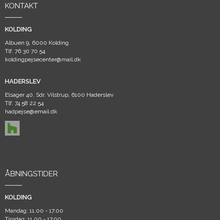
KONTAKT
KOLDING
Albuen 9, 6000 Kolding
Tlf.
76 30 70 54
koldingpejsecenter@mail.dk
HADERSLEV
Elsager 40, Sdr. Vilstrup, 6100 Haderslev
Tlf.
74 58 22 54
hadpejse@email.dk
ÅBNINGSTIDER
KOLDING
Mandag: 11.00 - 17.00
Tirsdag: 11.00 - 17.00