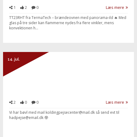
1
2
0
Læs mere
TT23RHT fra TermaTech – brændeovnen med panorama-ild 🔥 Med
glas på tre sider kan flammerne nydes fra flere vinkler, mens
konvektionen h...
14. jul.
2
0
0
Læs mere
Vi har bøvl med mail koldingpejsecenter@mail.dk så send evt til
hadpejse@email.dk 🤓