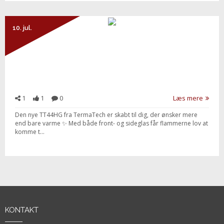
10. jul.
1
1
0
Læs mere
Den nye TT44HG fra TermaTech er skabt til dig, der ønsker mere
end bare varme ✨ Med både front- og sideglas får flammerne lov at
komme t...
KONTAKT