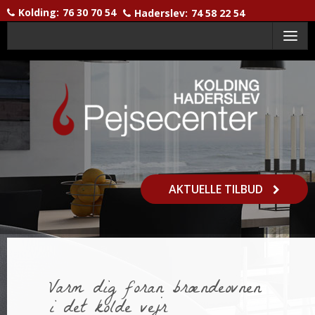
Kolding:
76 30 70 54
Haderslev:
74 58 22 54
Menu
AKTUELLE TILBUD
Varm dig foran brændeovnen
i det kolde vejr