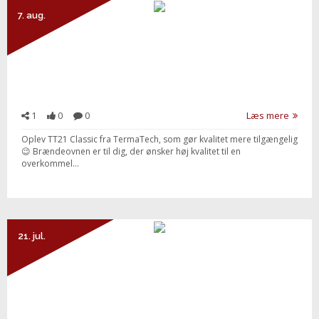
7. aug.
1
0
0
Læs mere
Oplev TT21 Classic fra TermaTech, som gør kvalitet mere tilgængelig
😉 Brændeovnen er til dig, der ønsker høj kvalitet til en
overkommel...
21. jul.