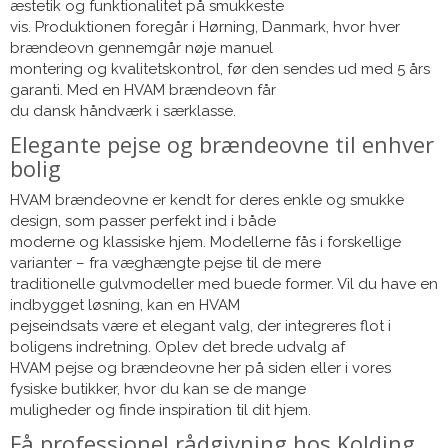
æstetik og funktionalitet på smukkeste
vis. Produktionen foregår i Hørning, Danmark, hvor hver
brændeovn gennemgår nøje manuel
montering og kvalitetskontrol, før den sendes ud med 5 års
garanti. Med en HVAM brændeovn får
du dansk håndværk i særklasse.
Elegante pejse og brændeovne til enhver
bolig
HVAM brændeovne er kendt for deres enkle og smukke
design, som passer perfekt ind i både
moderne og klassiske hjem. Modellerne fås i forskellige
varianter – fra væghængte pejse til de mere
traditionelle gulvmodeller med buede former. Vil du have en
indbygget løsning, kan en HVAM
pejseindsats være et elegant valg, der integreres flot i
boligens indretning. Oplev det brede udvalg af
HVAM pejse og brændeovne her på siden eller i vores
fysiske butikker, hvor du kan se de mange
muligheder og finde inspiration til dit hjem.
Få professionel rådgivning hos Kolding