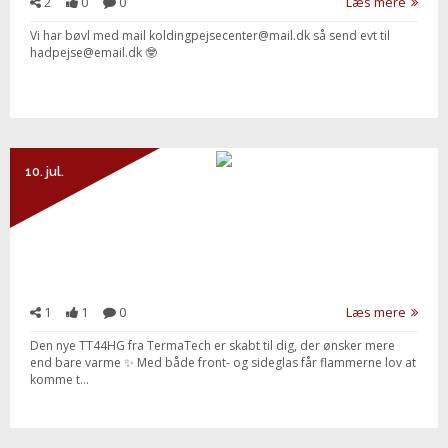
2
0
0
Læs mere
Vi har bøvl med mail koldingpejsecenter@mail.dk så send evt til
hadpejse@email.dk 🤓
10. jul.
1
1
0
Læs mere
Den nye TT44HG fra TermaTech er skabt til dig, der ønsker mere
end bare varme ✨ Med både front- og sideglas får flammerne lov at
komme t...