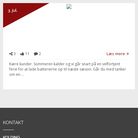
3. jul.
3
11
2
Læs mere
Kære kunder. Sommeren kalder og vi går snart på en velfortjent
ferie for at lade batterierne op til næste sæson. Går du med tanker
om en ...
KONTAKT
KOLDING