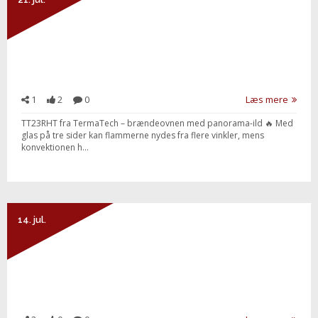
1
2
0
Læs mere
TT23RHT fra TermaTech – brændeovnen med panorama-ild 🔥 Med
glas på tre sider kan flammerne nydes fra flere vinkler, mens
konvektionen h...
Send besked
14. jul.