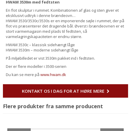
HWAM 3530m med fedtsten
En flot skulptur i rummet. Kombinationen af glas og sten giver et
eksklusivt udtryk i denne brændeovn…
HWAM 3530/3530c/3530s er en imponerende søjle i rummet, der på
flot vis præsenterer det dragende bål. Øverst i brændeovnen er et
stort varmemagasin med plads til fedtsten, så
varmelagringskapaciteten er endnu større.
HWAM 3530c – klassisk sidehængt låge
HWAM 3530m – moderne sidehængt låge
På miljøbilledet er vist 3530m pakket ind i fedtsten.
Der er flere modeller i 3500-serien
Du kan se mere på
www.hwam.dk
KONTAKT OS I DAG FOR AT HØRE MERE
Flere produkter fra samme producent