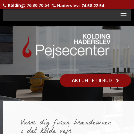
Kolding:
76 30 70 54
Haderslev:
74 58 22 54
Menu
AKTUELLE TILBUD
Varm dig foran brændeovnen
i det kolde vejr