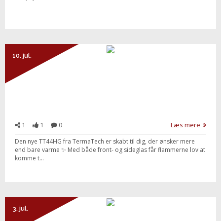
10. jul.
1
1
0
Læs mere
Den nye TT44HG fra TermaTech er skabt til dig, der ønsker mere
end bare varme ✨ Med både front- og sideglas får flammerne lov at
komme t...
3. jul.