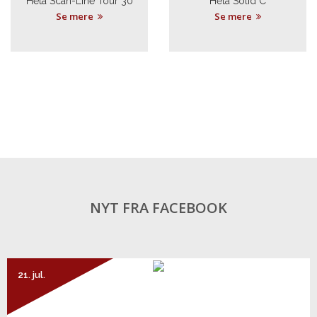
Heta Scan-Line Tour 30
Heta Solid C
Se mere
Se mere
NYT FRA FACEBOOK
21. jul.