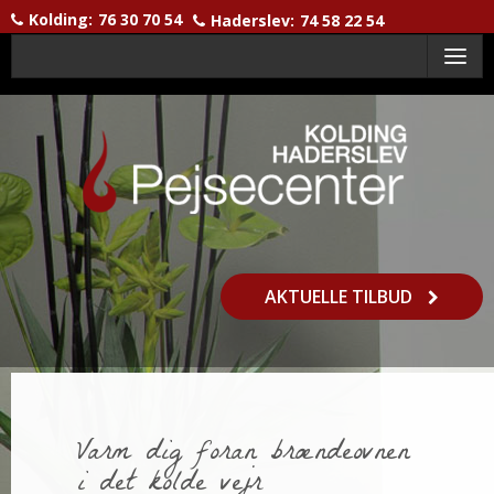
Kolding:
76 30 70 54
Haderslev:
74 58 22 54
Menu
AKTUELLE TILBUD
Varm dig foran brændeovnen
i det kolde vejr