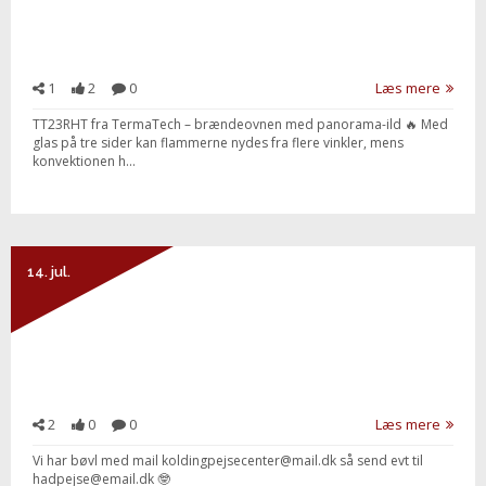
1
2
0
Læs mere
TT23RHT fra TermaTech – brændeovnen med panorama-ild 🔥 Med
glas på tre sider kan flammerne nydes fra flere vinkler, mens
konvektionen h...
14. jul.
2
0
0
Læs mere
Vi har bøvl med mail koldingpejsecenter@mail.dk så send evt til
hadpejse@email.dk 🤓