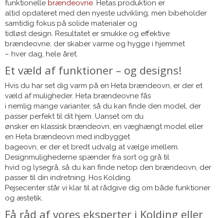
funktionelle
brændeovne
. Hetas produktion er
altid opdateret med den nyeste udvikling, men bibeholder
samtidig fokus på solide materialer og
tidløst design. Resultatet er smukke og effektive
brændeovne, der skaber varme og hygge i hjemmet
– hver dag, hele året.
Et væld af funktioner – og designs!
Hvis du har set dig varm på en Heta brændeovn, er der et
væld af muligheder. Heta brændeovne fås
i nemlig mange varianter, så du kan finde den model, der
passer perfekt til dit hjem. Uanset om du
ønsker en klassisk brændeovn, en væghængt model eller
en Heta brændeovn med indbygget
bageovn, er der et bredt udvalg at vælge imellem.
Designmulighederne spænder fra sort og grå til
hvid og lysegrå, så du kan finde netop den brændeovn, der
passer til din indretning. Hos Kolding
Pejsecenter står vi klar til at rådgive dig om både funktioner
og æstetik.
Få råd af vores eksperter i Kolding eller