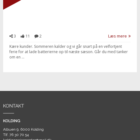
3
11
2
Læs mere
Kære kunder. Sommeren kalder og vi går snart på en velfortjent
ferie for at lade batterierne op til næste sæson. Går du med tanker
om en ...
KONTAKT
KOLDING
Albuen 9, 6000 Kolding
Tlf.
76 30 70 54