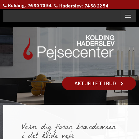
Kolding:
76 30 70 54
Haderslev:
74 58 22 54
Menu
AKTUELLE TILBUD
Varm dig foran brændeovnen
i det kolde vejr