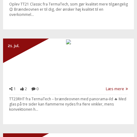
Oplev TT21 Classic fra TermaTech, som gør kvalitet mere tilgængelig
😉 Brændeovnen er til dig, der ønsker høj kvalitet til en
overkommel...
21. jul.
1
2
0
Læs mere
TT23RHT fra TermaTech – brændeovnen med panorama-ild 🔥 Med
glas på tre sider kan flammerne nydes fra flere vinkler, mens
konvektionen h...