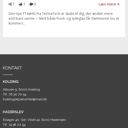
1
1
0
Læs mere
Den nye TT44HG fra TermaTech er skabt til dig, der ønsker mere
end bare varme ✨ Med både front- og sideglas får flammerne lov at
komme t...
KONTAKT
KOLDING
Albuen 9, 6000 Kolding
Tlf.
76 30 70 54
koldingpejsecenter@mail.dk
HADERSLEV
Elsager 40, Sdr. Vilstrup, 6100 Haderslev
Tlf.
74 58 22 54