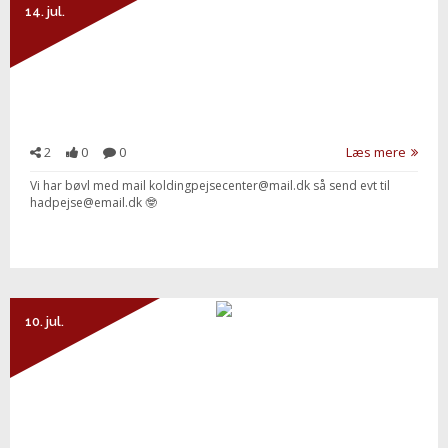
14. jul.
2
0
0
Læs mere
Vi har bøvl med mail koldingpejsecenter@mail.dk så send evt til
hadpejse@email.dk 🤓
10. jul.