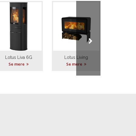
Lotus Liva 6G
Lotus Living
Lotus M
Se mere
Se mere
Se m