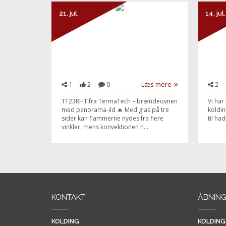
21. jul.
14. jul.
1
2
0
Læs mere
2
TT23RHT fra TermaTech – brændeovnen
Vi har
med panorama-ild 🔥 Med glas på tre
koldin
sider kan flammerne nydes fra flere
til ha
vinkler, mens konvektionen h...
KONTAKT
ÅBNING
KOLDING
KOLDING