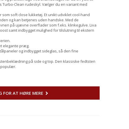
tus Turbo-Clean rudeskyl. Vælger du en variant med
som soft close lukketøj. Et unikt udviklet cool-hand
hånden og kan betjenes uden handske. Med de
 ovnen på ujævne overflader som f.eks. klinkegulve. Liva
ost samt indbygget mulighed for tilslutning til ekstern
serien.
et elegante præg.
lpaneler og indbygget sideglas, så den fine
tenbeklædning på side og top. Den klassiske fedtsten
r populær.
G FOR AT HØRE MERE