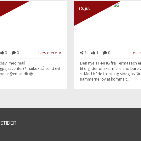
10. jul.
0
0
Læs mere
1
1
0
Læs 
 bøvl med mail
Den nye TT44HG fra TermaTech er
gpejsecenter@mail.dk så send evt
til dig, der ønsker mere end bare
dpejse@email.dk 🤓
✨ Med både front- og sideglas får
flammerne lov at komme t...
STIDER