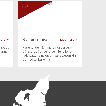
3. jul.
mere
3
11
2
Læs mere
 skabt
Kære kunder. Sommeren kalder og vi
 varme
går snart på en velfortjent ferie for at
lade batterierne op til næste sæson. Går
du med tanker om en ...