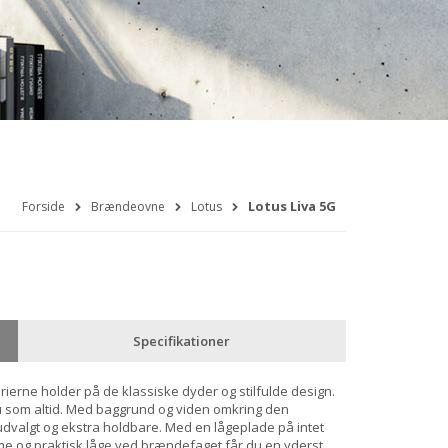
Lotus Liva 5G
Forside
Brændeovne
Lotus
Specifikationer
 serierne holder på de klassiske dyder og stilfulde design.
 som altid. Med baggrund og viden omkring den
t udvalgt og ekstra holdbare. Med en lågeplade på intet
me og praktisk låge ved brændefaget får du en yderst