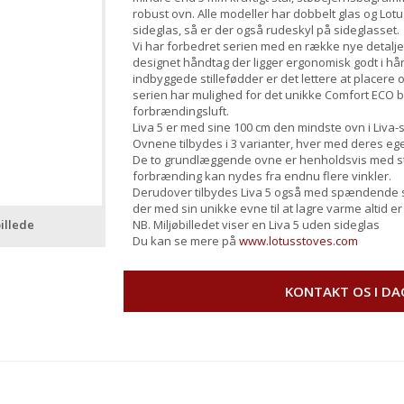
robust ovn. Alle modeller har dobbelt glas og Lo
sideglas, så er der også rudeskyl på sideglasset.
Vi har forbedret serien med en række nye detaljer 
designet håndtag der ligger ergonomisk godt i 
indbyggede stillefødder er det lettere at placere
serien har mulighed for det unikke Comfort ECO bo
forbrændingsluft.
Liva 5 er med sine 100 cm den mindste ovn i Liva-
Ovnene tilbydes i 3 varianter, hver med deres eg
De to grundlæggende ovne er henholdsvis med stå
forbrænding kan nydes fra endnu flere vinkler.
Derudover tilbydes Liva 5 også med spændende s
der med sin unikke evne til at lagre varme altid e
illede
NB. Miljøbilledet viser en Liva 5 uden sideglas
Du kan se mere på
www.lotusstoves.com
KONTAKT OS I DA