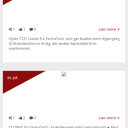
1
1
0
Læs mere
Oplev TT21 Classic fra TermaTech, som gør kvalitet mere tilgængelig
😉 Brændeovnen er til dig, der ønsker høj kvalitet til en
overkommel...
Send besked
21. jul.
1
2
0
Læs mere
TT23RHT fra TermaTech – brændeovnen med panorama-ild 🔥 Med