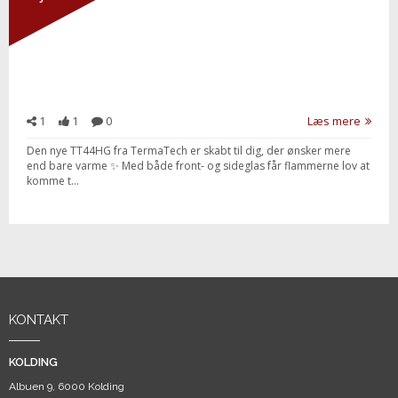
1
1
0
Læs mere
Den nye TT44HG fra TermaTech er skabt til dig, der ønsker mere
end bare varme ✨ Med både front- og sideglas får flammerne lov at
komme t...
KONTAKT
KOLDING
Albuen 9, 6000 Kolding