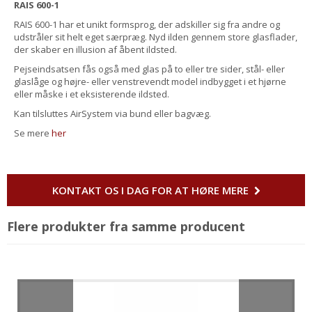
RAIS 600-1
RAIS 600-1 har et unikt formsprog, der adskiller sig fra andre og
udstråler sit helt eget særpræg. Nyd ilden gennem store glasflader,
der skaber en illusion af åbent ildsted.
Pejseindsatsen fås også med glas på to eller tre sider, stål- eller
glaslåge og højre- eller venstrevendt model indbygget i et hjørne
eller måske i et eksisterende ildsted.
Kan tilsluttes AirSystem via bund eller bagvæg.
Se mere
her
KONTAKT OS I DAG FOR AT HØRE MERE
Flere produkter fra samme producent