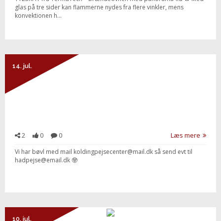
glas på tre sider kan flammerne nydes fra flere vinkler, mens
konvektionen h...
14. jul.
2
0
0
Læs mere
Vi har bøvl med mail koldingpejsecenter@mail.dk så send evt til
hadpejse@email.dk 🤓
10. jul.