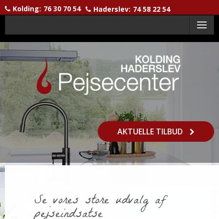
Kolding:
76 30 70 54
Haderslev:
74 58 22 54
Menu
AKTUELLE TILBUD
Se vores store udvalg af
pejseindsatse