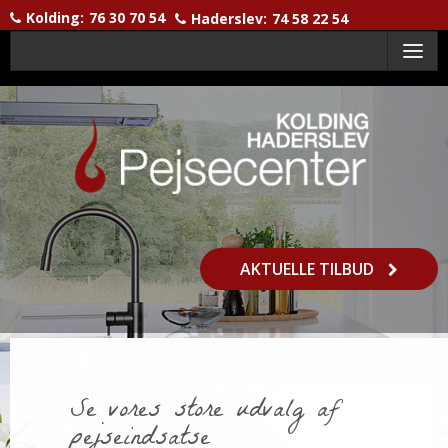
Kolding:
76 30 70 54
Haderslev:
74 58 22 54
Menu
AKTUELLE TILBUD
Se vores store udvalg af
pejseindsatse