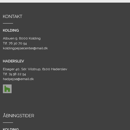
KONTAKT
KOLDING
Albuen 9, 6000 Kolding
Tlf.
76 30 70 54
koldingpejsecenter@mail.dk
HADERSLEV
Elsager 40, Sdr. Vilstrup, 6100 Haderslev
Tlf.
74 58 22 54
hadpejse@email.dk
ÅBNINGSTIDER
KOLDING