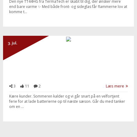
Den nye TT44HG fra TermaTech er skabt til dig, der ønsker mere
end bare varme ✨ Med både front- og sideglas får flammerne lov at
komme t...
3. jul.
3
11
2
Læs mere
Kære kunder. Sommeren kalder og vi går snart på en velfortjent
ferie for at lade batterierne op til næste sæson. Går du med tanker
om en ...