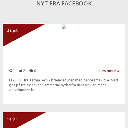
NYT FRA FACEBOOK
21. jul.
1
2
0
Læs mere
TT23RHT fra TermaTech – brændeovnen med panorama-ild 🔥 Med
glas på tre sider kan flammerne nydes fra flere vinkler, mens
konvektionen h...
14. jul.