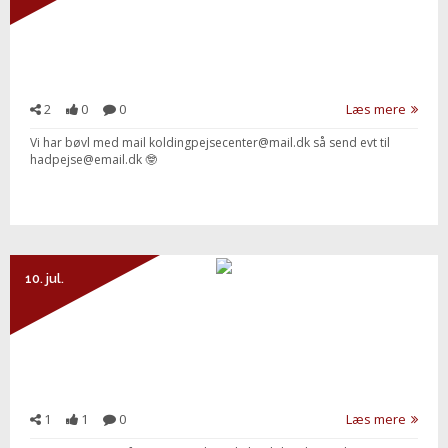
2
0
0
Læs mere
Vi har bøvl med mail koldingpejsecenter@mail.dk så send evt til
hadpejse@email.dk 🤓
10. jul.
1
1
0
Læs mere