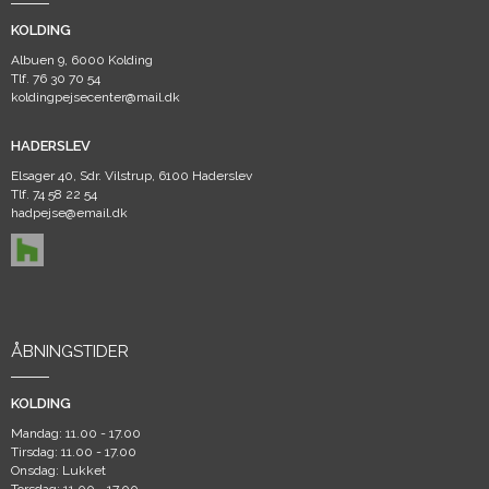
KOLDING
Albuen 9, 6000 Kolding
Tlf.
76 30 70 54
koldingpejsecenter@mail.dk
HADERSLEV
Elsager 40, Sdr. Vilstrup, 6100 Haderslev
Tlf.
74 58 22 54
hadpejse@email.dk
ÅBNINGSTIDER
KOLDING
Mandag: 11.00 - 17.00
Tirsdag: 11.00 - 17.00
Onsdag: Lukket