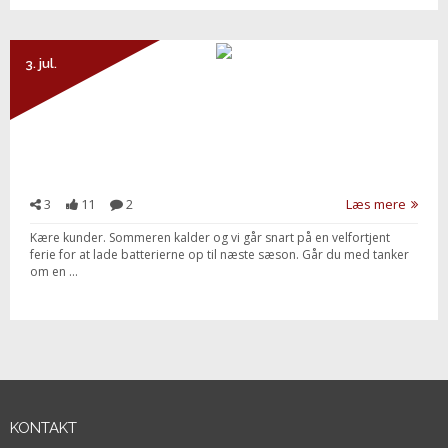
3. jul.
3
11
2
Læs mere
Kære kunder. Sommeren kalder og vi går snart på en velfortjent
ferie for at lade batterierne op til næste sæson. Går du med tanker
om en ...
KONTAKT