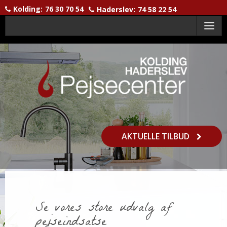
Kolding:
76 30 70 54
Haderslev:
74 58 22 54
Menu
AKTUELLE TILBUD
Se vores store udvalg af
pejseindsatse