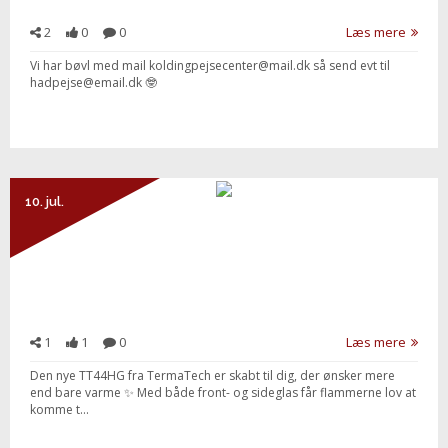
2
0
0
Læs mere
Vi har bøvl med mail koldingpejsecenter@mail.dk så send evt til
hadpejse@email.dk 🤓
10. jul.
1
1
0
Læs mere
Den nye TT44HG fra TermaTech er skabt til dig, der ønsker mere
end bare varme ✨ Med både front- og sideglas får flammerne lov at
komme t...