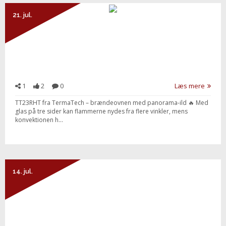
21. jul.
1
2
0
Læs mere
TT23RHT fra TermaTech – brændeovnen med panorama-ild 🔥 Med
glas på tre sider kan flammerne nydes fra flere vinkler, mens
konvektionen h...
Send besked
14. jul.