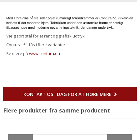
Med store glas på tre sider og et rummeligt brændkammer er Contura i51 virkelig en
indsats til det moderne hjem. Teknikken under den æstetiske hætte er særligt
tilpasset huse med moderne opvarmningsteknik, der danner undertryk.
Vælg sort stål for et rent og grafisk udtryk.
Contura I51 fås i flere varianter.
Se mere på
www.contura.eu
KONTAKT OS I DAG FOR AT HØRE MERE
Flere produkter fra samme producent