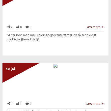
2
0
0
Læs mere
Vi har bøvl med mail koldingpejsecenter@mail.dk så send evt til
hadpejse@email.dk 🤓
10. jul.
1
1
0
Læs mere