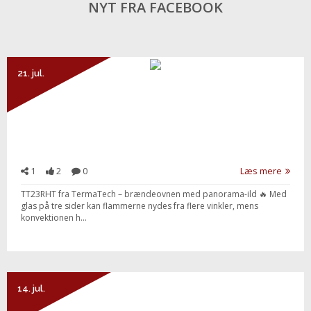
NYT FRA FACEBOOK
21. jul.
1
2
0
Læs mere
TT23RHT fra TermaTech – brændeovnen med panorama-ild 🔥 Med
glas på tre sider kan flammerne nydes fra flere vinkler, mens
konvektionen h...
Send besked
14. jul.