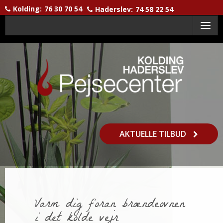
Kolding:
76 30 70 54
Haderslev:
74 58 22 54
Menu
AKTUELLE TILBUD
Varm dig foran brændeovnen
i det kolde vejr