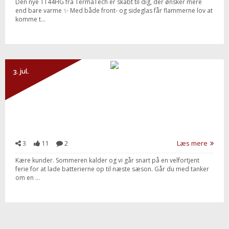
Den nye TT44HG fra TermaTech er skabt til dig, der ønsker mere
end bare varme ✨ Med både front- og sideglas får flammerne lov at
komme t...
3. jul.
3
11
2
Læs mere
Kære kunder. Sommeren kalder og vi går snart på en velfortjent
ferie for at lade batterierne op til næste sæson. Går du med tanker
om en ...