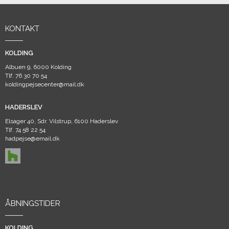
KONTAKT
KOLDING
Albuen 9, 6000 Kolding
Tlf.
76 30 70 54
koldingpejsecenter@mail.dk
HADERSLEV
Elsager 40, Sdr. Vilstrup, 6100 Haderslev
Tlf.
74 58 22 54
hadpejse@email.dk
ÅBNINGSTIDER
KOLDING