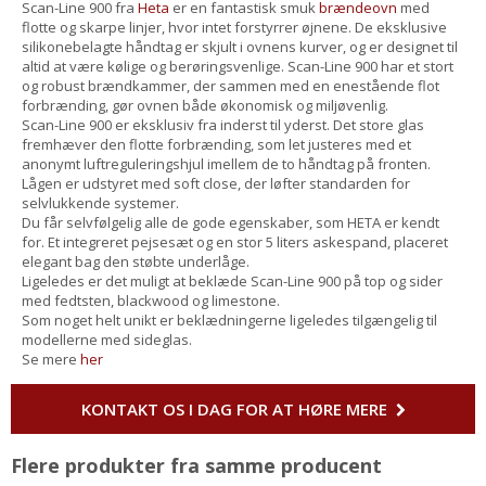
Scan-Line 900 fra
Heta
er en fantastisk smuk
brændeovn
med
flotte og skarpe linjer, hvor intet forstyrrer øjnene. De eksklusive
silikonebelagte håndtag er skjult i ovnens kurver, og er designet til
altid at være kølige og berøringsvenlige. Scan-Line 900 har et stort
og robust brændkammer, der sammen med en enestående flot
forbrænding, gør ovnen både økonomisk og miljøvenlig.
Scan-Line 900 er eksklusiv fra inderst til yderst. Det store glas
fremhæver den flotte forbrænding, som let justeres med et
anonymt luftreguleringshjul imellem de to håndtag på fronten.
Lågen er udstyret med soft close, der løfter standarden for
selvlukkende systemer.
Du får selvfølgelig alle de gode egenskaber, som HETA er kendt
for. Et integreret pejsesæt og en stor 5 liters askespand, placeret
elegant bag den støbte underlåge.
Ligeledes er det muligt at beklæde Scan-Line 900 på top og sider
med fedtsten, blackwood og limestone.
Som noget helt unikt er beklædningerne ligeledes tilgængelig til
modellerne med sideglas.
Se mere
her
KONTAKT OS I DAG FOR AT HØRE MERE
Flere produkter fra samme producent