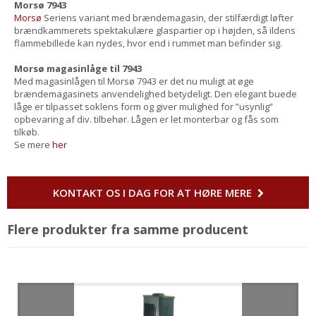
Morsø 7943
Morsø
Seriens variant med brændemagasin, der stilfærdigt løfter
brændkammerets spektakulære glaspartier op i højden, så ildens
flammebillede kan nydes, hvor end i rummet man befinder sig.
Morsø magasinlåge til 7943
Med magasinlågen til Morsø 7943 er det nu muligt at øge
brændemagasinets anvendelighed betydeligt. Den elegant buede
låge er tilpasset soklens form og giver mulighed for ”usynlig”
opbevaring af div. tilbehør. Lågen er let monterbar og fås som
tilkøb.
Se mere
her
KONTAKT OS I DAG FOR AT HØRE MERE
Flere produkter fra samme producent