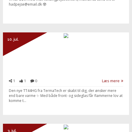
hadpejse@email.dk 🤓
10. jul.
1
1
0
Læs mere
Den nye TT44HG fra TermaTech er skabt til dig, der ønsker mere
end bare varme ✨ Med både front- og sideglas får flammerne lov at
komme t...
3. jul.