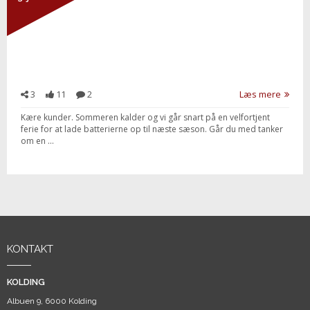
3
11
2
Læs mere
Kære kunder. Sommeren kalder og vi går snart på en velfortjent
ferie for at lade batterierne op til næste sæson. Går du med tanker
om en ...
KONTAKT
KOLDING
Albuen 9, 6000 Kolding