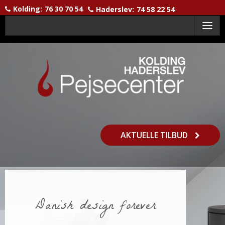
Kolding:
76 30 70 54
Haderslev:
74 58 22 54
Menu
AKTUELLE TILBUD
Danish design forever