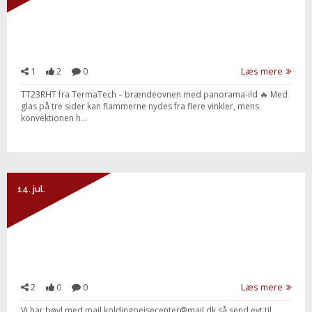
1
2
0
Læs mere
TT23RHT fra TermaTech – brændeovnen med panorama-ild 🔥 Med
glas på tre sider kan flammerne nydes fra flere vinkler, mens
konvektionen h...
Send besked
14. jul.
2
0
0
Læs mere
Vi har bøvl med mail koldingpejsecenter@mail.dk så send evt til