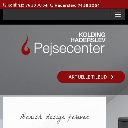
Kolding:
76 30 70 54
Haderslev:
74 58 22 54
Menu
AKTUELLE TILBUD
Danish design forever