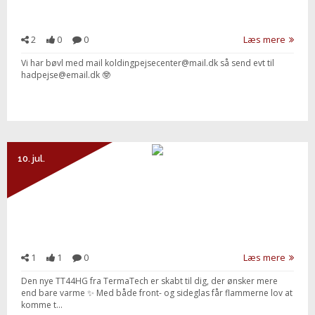
2
0
0
Læs mere
Vi har bøvl med mail koldingpejsecenter@mail.dk så send evt til
hadpejse@email.dk 🤓
10. jul.
1
1
0
Læs mere
Den nye TT44HG fra TermaTech er skabt til dig, der ønsker mere
end bare varme ✨ Med både front- og sideglas får flammerne lov at
komme t...