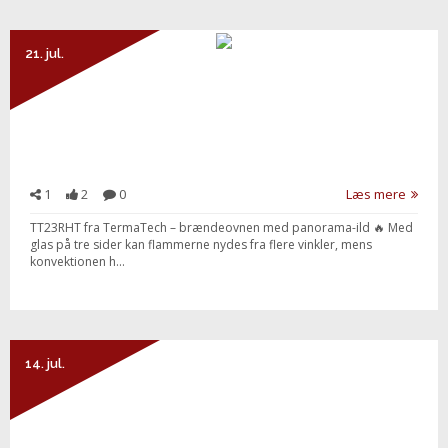
21. jul.
1
2
0
Læs mere
TT23RHT fra TermaTech – brændeovnen med panorama-ild 🔥 Med
glas på tre sider kan flammerne nydes fra flere vinkler, mens
konvektionen h...
14. jul.