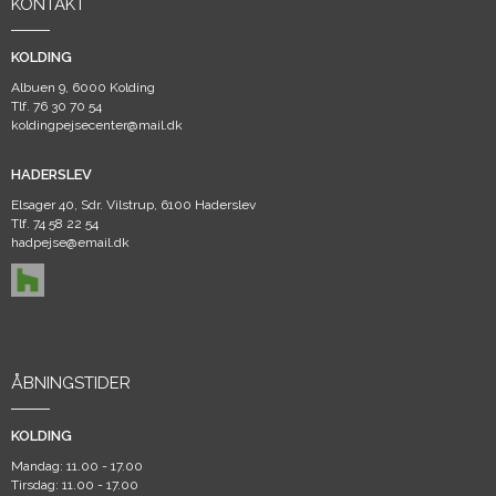
KONTAKT
KOLDING
Albuen 9, 6000 Kolding
Tlf.
76 30 70 54
koldingpejsecenter@mail.dk
HADERSLEV
Elsager 40, Sdr. Vilstrup, 6100 Haderslev
Tlf.
74 58 22 54
hadpejse@email.dk
ÅBNINGSTIDER
KOLDING
Mandag: 11.00 - 17.00
Tirsdag: 11.00 - 17.00