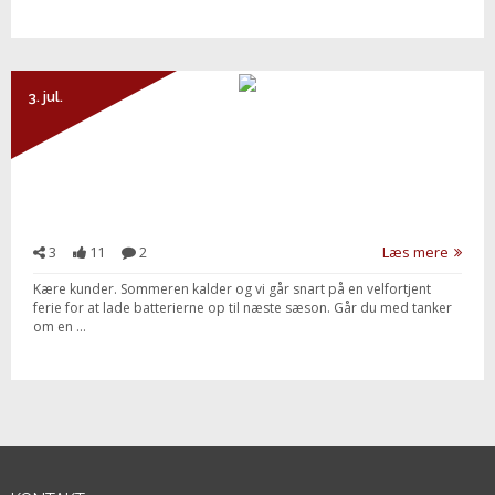
3. jul.
3
11
2
Læs mere
Kære kunder. Sommeren kalder og vi går snart på en velfortjent
ferie for at lade batterierne op til næste sæson. Går du med tanker
om en ...