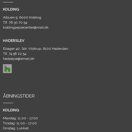
KOLDING
Albuen 9, 6000 Kolding
Tlf.
76 30 70 54
koldingpejsecenter@mail.dk
HADERSLEV
Elsager 40, Sdr. Vilstrup, 6100 Haderslev
Tlf.
74 58 22 54
hadpejse@email.dk
ÅBNINGSTIDER
KOLDING
Mandag: 11.00 - 17.00
Tirsdag: 11.00 - 17.00
Onsdag: Lukket