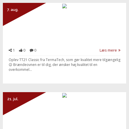
7. aug.
1
0
0
Læs mere
Oplev TT21 Classic fra TermaTech, som gør kvalitet mere tilgængelig
😉 Brændeovnen er til dig, der ønsker høj kvalitet til en
overkommel...
Send besked
21. jul.