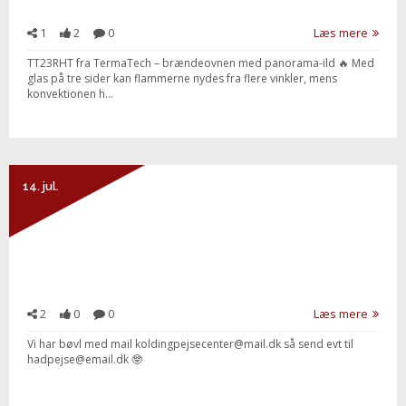
1
2
0
Læs mere
TT23RHT fra TermaTech – brændeovnen med panorama-ild 🔥 Med
glas på tre sider kan flammerne nydes fra flere vinkler, mens
konvektionen h...
14. jul.
2
0
0
Læs mere
Vi har bøvl med mail koldingpejsecenter@mail.dk så send evt til
hadpejse@email.dk 🤓