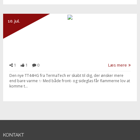
10. jul.
1
1
0
Læs mere
Den nye TT44HG fra TermaTech er skabt til dig, der ønsker mere
end bare varme ✨ Med både front- og sideglas får flammerne lov at
komme t...
KONTAKT