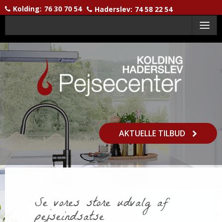
Kolding:
76 30 70 54
Haderslev:
74 58 22 54
Menu
AKTUELLE TILBUD
Se vores store udvalg af
pejseindsatse