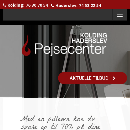
Kolding:
76 30 70 54
Haderslev:
74 58 22 54
Menu
AKTUELLE TILBUD
Med en pilleovn kan du
spare op til 70% på dine