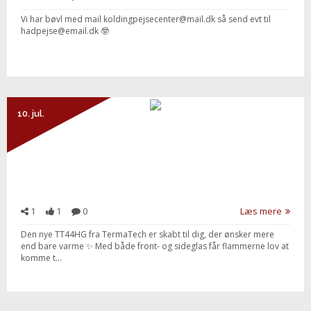
Vi har bøvl med mail koldingpejsecenter@mail.dk så send evt til
hadpejse@email.dk 🤓
10. jul.
1
1
0
Læs mere
Den nye TT44HG fra TermaTech er skabt til dig, der ønsker mere
end bare varme ✨ Med både front- og sideglas får flammerne lov at
komme t...