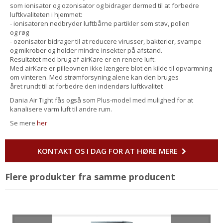
som ionisator og ozonisator og bidrager dermed til at forbedre
luftkvaliteten i hjemmet:
- ionisatoren nedbryder luftbårne partikler som støv, pollen
og røg
- ozonisator bidrager til at reducere virusser, bakterier, svampe
og mikrober og holder mindre insekter på afstand.
Resultatet med brug af airKare er en renere luft.
Med airKare er pilleovnen ikke længere blot en kilde til opvarmning
om vinteren. Med strømforsyning alene kan den bruges
året rundt til at forbedre den indendørs luftkvalitet
Dania Air Tight fås også som Plus-model med mulighed for at
kanalisere varm luft til andre rum.
Se mere
her
KONTAKT OS I DAG FOR AT HØRE MERE
Flere produkter fra samme producent