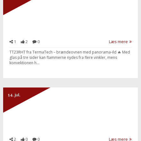
Send besked
1
2
0
Læs mere
TT23RHT fra TermaTech – brændeovnen med panorama-ild 🔥 Med
glas på tre sider kan flammerne nydes fra flere vinkler, mens
konvektionen h...
14. jul.
2
0
0
Læs mere