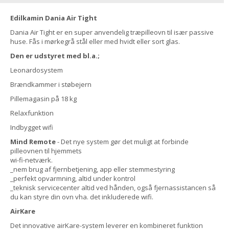
Edilkamin Dania Air Tight
Dania Air Tight er en super anvendelig træpilleovn til især passive
huse. Fås i mørkegrå stål eller med hvidt eller sort glas.
Den er udstyret med bl.a.;
Leonardosystem
Brændkammer i støbejern
Pillemagasin på 18 kg
Relaxfunktion
Indbygget wifi
Mind Remote
- Det nye system gør det muligt at forbinde
pilleovnen til hjemmets
wi-fi-netværk.
_nem brug af fjernbetjening, app eller stemmestyring
_perfekt opvarmning, altid under kontrol
_teknisk servicecenter altid ved hånden, også fjernassistancen så
du kan styre din ovn vha. det inkluderede wifi.
AirKare
Det innovative airKare-system leverer en kombineret funktion