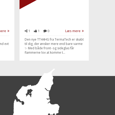
mere
1
1
0
Læs mere
Den nye TT44HG fra TermaTech er skabt
nd evt
til dig, der ønsker mere end bare varme
✨ Med både front- og sideglas får
flammerne lov at komme t...