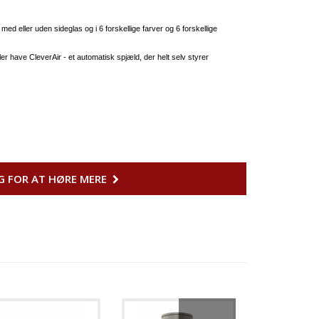
med eller uden sideglas og i 6 forskellige farver og 6 forskellige
ler have CleverAir - et automatisk spjæld, der helt selv styrer
G FOR AT HØRE MERE