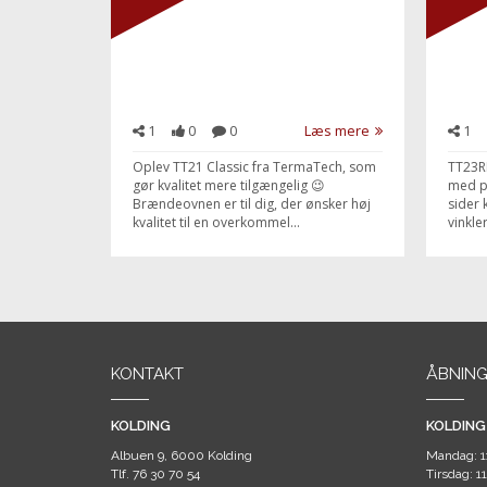
1
0
0
Læs mere
1
Oplev TT21 Classic fra TermaTech, som
TT23R
gør kvalitet mere tilgængelig 😉
med p
Brændeovnen er til dig, der ønsker høj
sider 
kvalitet til en overkommel...
vinkle
KONTAKT
ÅBNING
KOLDING
KOLDING
Albuen 9, 6000 Kolding
Mandag: 1
Tlf.
76 30 70 54
Tirsdag: 1