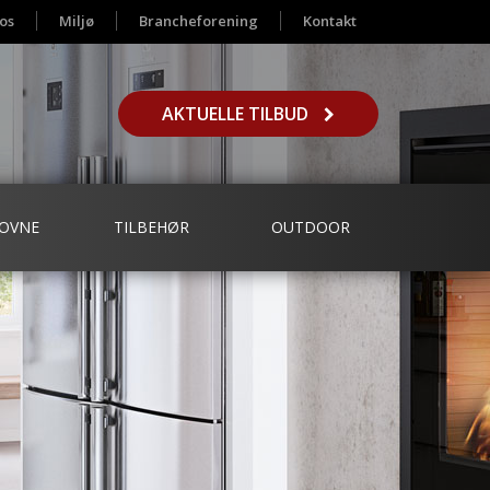
os
Miljø
Brancheforening
Kontakt
AKTUELLE TILBUD
OVNE
TILBEHØR
OUTDOOR