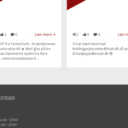
2
0
Læs mere
2
0
0
Læs 
HT fra TermaTech – brændeovnen
Vi har bøvl med mail
anorama-ild 🔥 Med glas på tre
koldingpejsecenter@mail.dk så se
kan flammerne nydes fra flere
til hadpejse@email.dk 🤓
r, mens konvektionen h...
STIDER
1.00 - 17.00
1.00 - 17.00