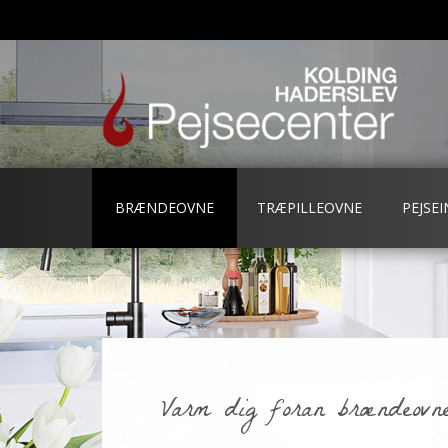
BRÆNDEOVNE
TRÆPILLEOVNE
PEJSE
Varm dig foran brændeovne