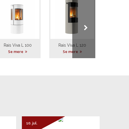
Rais Viva L 100
Rais Viva L 120
Rais Q-T
Se mere
Se mere
Se m
10. jul.