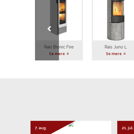
Rais Bionic Fire
Rais Juno L
Se mere
Se mere
7. aug.
21. jul.