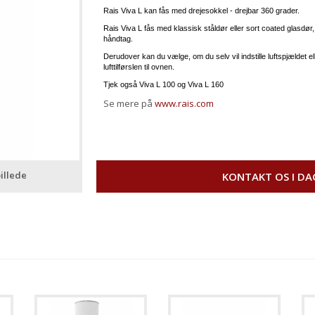
Rais Viva L kan fås med drejesokkel - drejbar 360 grader.
Rais Viva L fås med klassisk ståldør eller sort coated glasdør, 
håndtag.
Derudover kan du vælge, om du selv vil indstille luftspjældet el
lufttilførslen til ovnen.
Tjek også Viva L 100 og Viva L 160
Se mere på
www.rais.com
illede
KONTAKT OS I DA