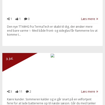
1
1
0
Læs mere
Den nye TT44HG fra TermaTech er skabt til dig, der ønsker mere
end bare varme ✨ Med både front- og sideglas får flammerne lov at
komme t...
3. jul.
3
11
2
Læs mere
Kære kunder. Sommeren kalder og vi går snart på en velfortjent
ferie for at lade batterierne op til næste sæson. Går du med tanker