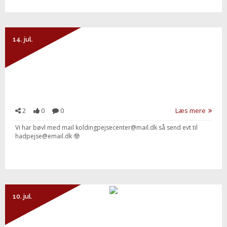
14. jul.
2
0
0
Læs mere
Vi har bøvl med mail koldingpejsecenter@mail.dk så send evt til
hadpejse@email.dk 🤓
10. jul.