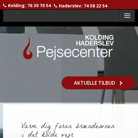
Kolding:
76 30 70 54
Haderslev:
74 58 22 54
Menu
AKTUELLE TILBUD
Varm dig foran brændeovnen
i det kolde vejr