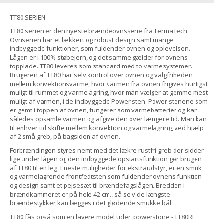
TT80 SERIEN
TT80 serien er den nyeste brændeovnsserie fra TermaTech.
Ovnserien har et lækkert og robust design samt mange
indbyggede funktioner, som fuldender ovnen og oplevelsen.
Lågen er i 100% støbejern, og det samme gælder for ovnens
topplade. TT80 leveres som standard med to varmesystemer.
Brugeren af TT80 har selv kontrol over ovnen og valgfriheden
mellem konvektionsvarme, hvor varmen fra ovnen frigives hurtigst
muligt til rummet og varmelagring, hvor man vælger at gemme mest
muligt af varmen, i de indbyggede Power sten. Power stenene som
er gemt i toppen af ovnen, fungerer som varmebatterier og kan
således opsamle varmen og afgive den over længere tid. Man kan
til enhver tid skifte mellem konvektion og varmelagring, ved hjælp
af 2 små greb, på bagsiden af ovnen.
Forbrændingen styres nemt med det lækre rustfri greb der sidder
lige under lågen og den indbyggede opstartsfunktion gør brugen
af TT80 til en leg. Eneste muligheder for ekstraudstyr, er en smuk
og varmelagrende frontfedtsten som fuldender ovnens funktion
og design samt et pejsesæt til brændefagslågen. Bredden i
brændkammeret er på hele 42 cm., så selv de længste
brændestykker kan lægges i det glødende smukke bål.
TT80 fås også som en lavere model uden powerstone - TT80RL