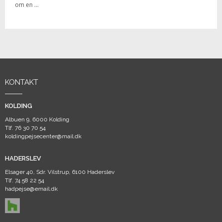
om en ...
KONTAKT
KOLDING
Albuen 9, 6000 Kolding
Tlf.
76 30 70 54
koldingpejsecenter@mail.dk
HADERSLEV
Elsager 40, Sdr. Vilstrup, 6100 Haderslev
Tlf.
74 58 22 54
hadpejse@email.dk