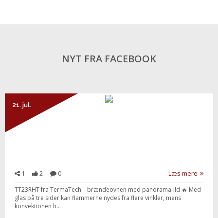
NYT FRA FACEBOOK
21. jul.
1
2
0
Læs mere
TT23RHT fra TermaTech – brændeovnen med panorama-ild 🔥 Med
Send besked
glas på tre sider kan flammerne nydes fra flere vinkler, mens
konvektionen h...